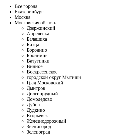
Все города
Екатеринбург
Москва
Московская область
Дзержинский
Апрелевка
Балашиха
Битца
Бородино
Бронницы
Ватутинки
Видное
Воскресенское
городской округ Мытищи
Град Московский
Дмитров
Долгопрудный
Домодедово
Дубна
Дудкино
Егорьевск
Железнодорожный
Звенигород
Зеленоград