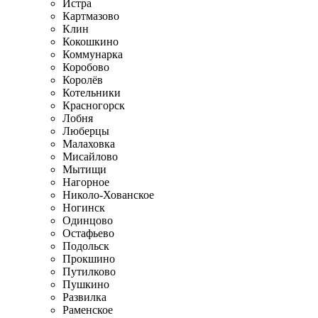
Истра
Картмазово
Клин
Кокошкино
Коммунарка
Коробово
Королёв
Котельники
Красногорск
Лобня
Люберцы
Малаховка
Мисайлово
Мытищи
Нагорное
Николо-Хованское
Ногинск
Одинцово
Остафьево
Подольск
Прокшино
Путилково
Пушкино
Развилка
Раменское