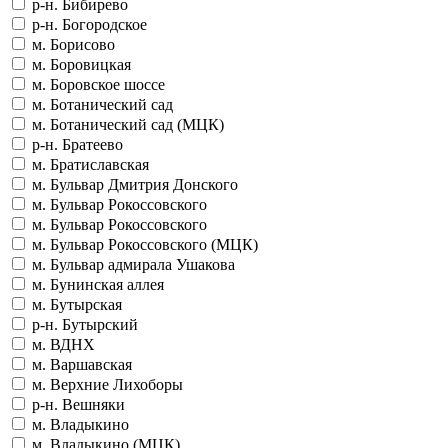
р-н. Бибирево
р-н. Богородское
м. Борисово
м. Боровицкая
м. Боровское шоссе
м. Ботанический сад
м. Ботанический сад (МЦК)
р-н. Братеево
м. Братиславская
м. Бульвар Дмитрия Донского
м. Бульвар Рокоссовского
м. Бульвар Рокоссовского
м. Бульвар Рокоссовского (МЦК)
м. Бульвар адмирала Ушакова
м. Бунинская аллея
м. Бутырская
р-н. Бутырский
м. ВДНХ
м. Варшавская
м. Верхние Лихоборы
р-н. Вешняки
м. Владыкино
м. Владыкино (МЦК)