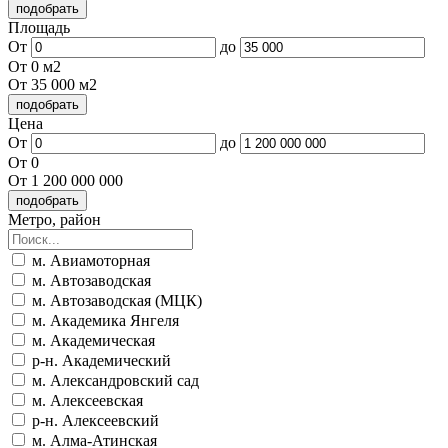
Площадь
От
до
От 0 м2
От 35 000 м2
Цена
От
до
От 0
От 1 200 000 000
Метро, район
м. Авиамоторная
м. Автозаводская
м. Автозаводская (МЦК)
м. Академика Янгеля
м. Академическая
р-н. Академический
м. Александровский сад
м. Алексеевская
р-н. Алексеевский
м. Алма-Атинская