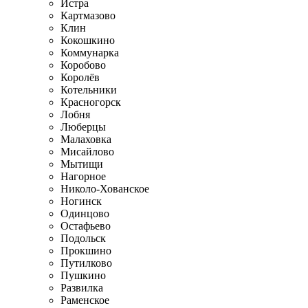
Истра
Картмазово
Клин
Кокошкино
Коммунарка
Коробово
Королёв
Котельники
Красногорск
Лобня
Люберцы
Малаховка
Мисайлово
Мытищи
Нагорное
Николо-Хованское
Ногинск
Одинцово
Остафьево
Подольск
Прокшино
Путилково
Пушкино
Развилка
Раменское