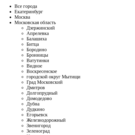
Все города
Екатеринбург
Москва
Московская область
Дзержинский
Апрелевка
Балашиха
Битца
Бородино
Бронницы
Ватутинки
Видное
Воскресенское
городской округ Мытищи
Град Московский
Дмитров
Долгопрудный
Домодедово
Дубна
Дудкино
Егорьевск
Железнодорожный
Звенигород
Зеленоград