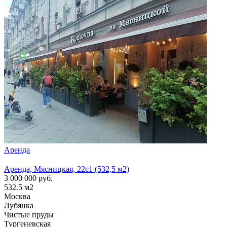
Аренда
Арен
Аренда, Мясницкая, 22с1 (532,5 м2)
Аренд
3 000 000
руб.
1 300
532.5
м2
210
м
Москва
Моск
Лубянка
Лубя
Чистые пруды
Тургеневская