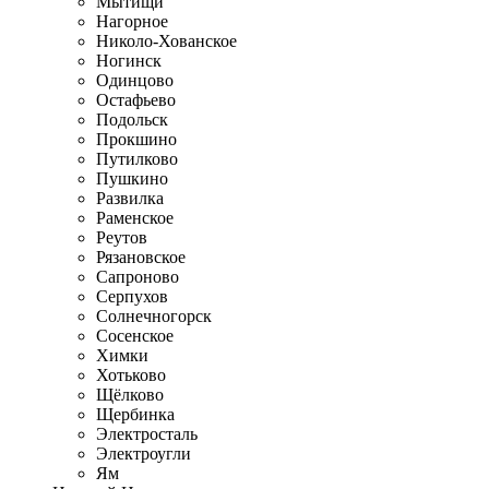
Мытищи
Нагорное
Николо-Хованское
Ногинск
Одинцово
Остафьево
Подольск
Прокшино
Путилково
Пушкино
Развилка
Раменское
Реутов
Рязановское
Сапроново
Серпухов
Солнечногорск
Сосенское
Химки
Хотьково
Щёлково
Щербинка
Электросталь
Электроугли
Ям