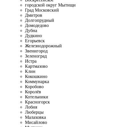
городской округ Мытищи
Град Московский
Дмитров
Долгопрудный
Домодедово
Дубна
Дудкино
Егорьевск
Железнодорожный
Звенигород
Зеленоград
Истра
Картмазово
Клин
Кокошкино
Коммунарка
Коробово
Королёв
Котельники
Красногорск
Лобня
Люберцы
Малаховка
Мисайлово