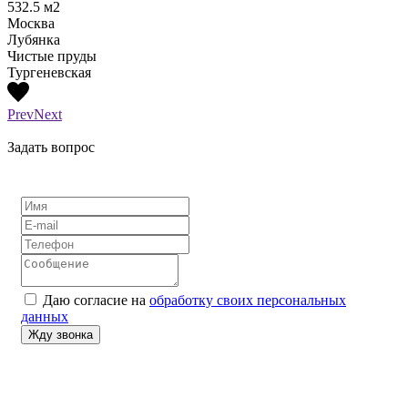
532.5
м2
210
м
Москва
Моск
Лубянка
Лубя
Чистые пруды
Тургеневская
Prev
Next
Задать вопрос
Даю согласие на
обработку своих персональных
данных