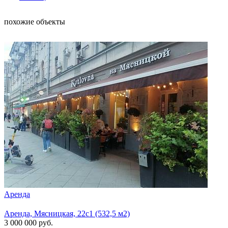
похожие объекты
Аренда
Арен
Аренда, Мясницкая, 22с1 (532,5 м2)
Аренд
3 000 000
руб.
1 300