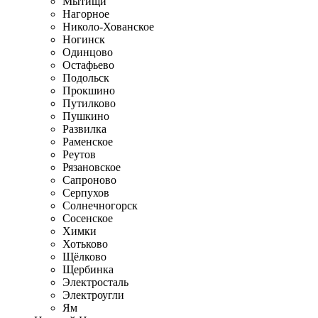
Мытищи
Нагорное
Николо-Хованское
Ногинск
Одинцово
Остафьево
Подольск
Прокшино
Путилково
Пушкино
Развилка
Раменское
Реутов
Рязановское
Сапроново
Серпухов
Солнечногорск
Сосенское
Химки
Хотьково
Щёлково
Щербинка
Электросталь
Электроугли
Ям