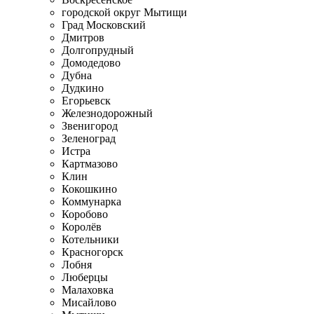
городской округ Мытищи
Град Московский
Дмитров
Долгопрудный
Домодедово
Дубна
Дудкино
Егорьевск
Железнодорожный
Звенигород
Зеленоград
Истра
Картмазово
Клин
Кокошкино
Коммунарка
Коробово
Королёв
Котельники
Красногорск
Лобня
Люберцы
Малаховка
Мисайлово