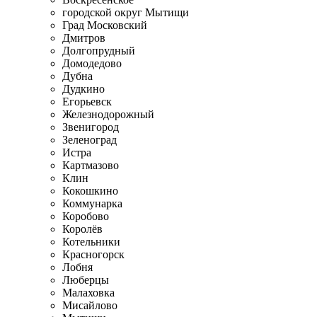
городской округ Мытищи
Град Московский
Дмитров
Долгопрудный
Домодедово
Дубна
Дудкино
Егорьевск
Железнодорожный
Звенигород
Зеленоград
Истра
Картмазово
Клин
Кокошкино
Коммунарка
Коробово
Королёв
Котельники
Красногорск
Лобня
Люберцы
Малаховка
Мисайлово