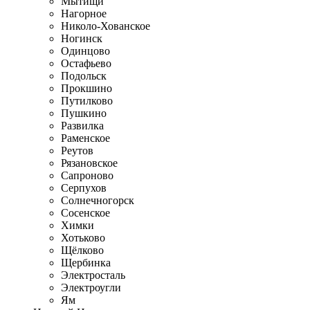
Мытищи
Нагорное
Николо-Хованское
Ногинск
Одинцово
Остафьево
Подольск
Прокшино
Путилково
Пушкино
Развилка
Раменское
Реутов
Рязановское
Сапроново
Серпухов
Солнечногорск
Сосенское
Химки
Хотьково
Щёлково
Щербинка
Электросталь
Электроугли
Ям