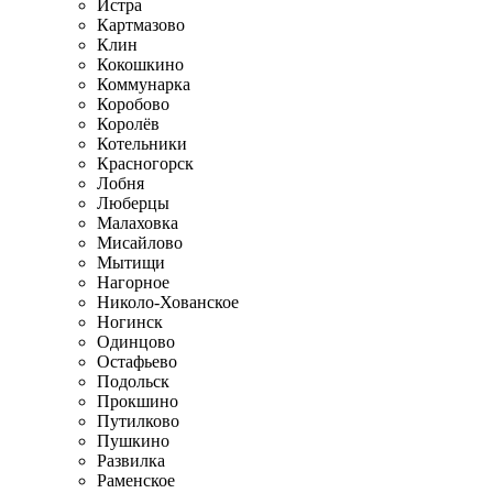
Истра
Картмазово
Клин
Кокошкино
Коммунарка
Коробово
Королёв
Котельники
Красногорск
Лобня
Люберцы
Малаховка
Мисайлово
Мытищи
Нагорное
Николо-Хованское
Ногинск
Одинцово
Остафьево
Подольск
Прокшино
Путилково
Пушкино
Развилка
Раменское