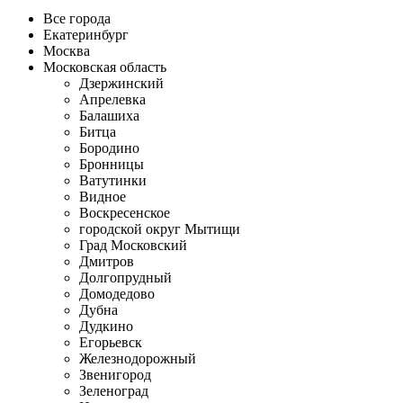
Все города
Екатеринбург
Москва
Московская область
Дзержинский
Апрелевка
Балашиха
Битца
Бородино
Бронницы
Ватутинки
Видное
Воскресенское
городской округ Мытищи
Град Московский
Дмитров
Долгопрудный
Домодедово
Дубна
Дудкино
Егорьевск
Железнодорожный
Звенигород
Зеленоград