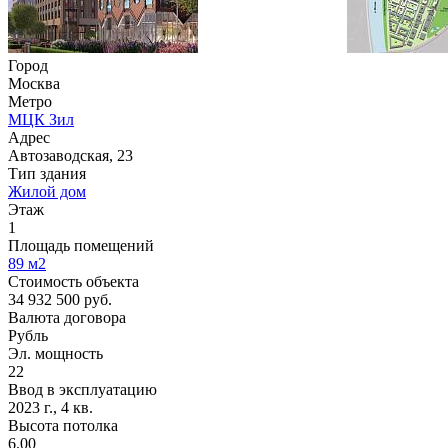
Город
Москва
Метро
МЦК Зил
Адрес
Автозаводская, 23
Тип здания
Жилой дом
Этаж
1
Площадь помещений
89
м2
Стоимость объекта
34 932 500
руб.
Валюта договора
Рубль
Эл. мощность
22
Ввод в эксплуатацию
2023 г., 4 кв.
Высота потолка
6.00