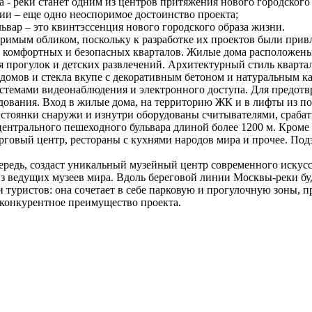
- реки станет одним из центров притяжения нового городского 
ии – еще одно неоспоримое достоинство проекта;
р – это квинтэссенция нового городского образа жизни.
римым обликом, поскольку к разработке их проектов были прив
, комфортных и безопасных кварталов. Жилые дома расположены
я прогулок и детских развлечений. Архитектурный стиль кварта
домов и стекла вкупе с декоративным бетоном и натуральным ка
системами видеонаблюдения и электронного доступа. Для предо
удования. Вход в жилые дома, на территорию ЖК и в лифты из п
стоянки снаружи и изнутри оборудованы считывателями, срабат
центрального пешеходного бульвара длиной более 1200 м. Кроме 
 торговый центр, рестораны с кухнями народов мира и прочее. 
ередь, создаст уникальный музейный центр современного искус
з ведущих музеев мира. Вдоль береговой линии Москвы-реки буд
 туристов: она сочетает в себе парковую и прогулочную зоны, 
 конкурентное преимущество проекта.