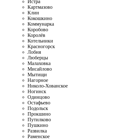
Истра
Картмазово
Клин
Кокошкино
Коммунарка
Коробово
Королёв
Котельники
Красногорск
Лобня
Люберцы
Малаховка
Мисайлово
Мытищи
Нагорное
Николо-Хованское
Ногинск
Одинцово
Остафьево
Подольск
Прокшино
Путилково
Пушкино
Развилка
Раменское