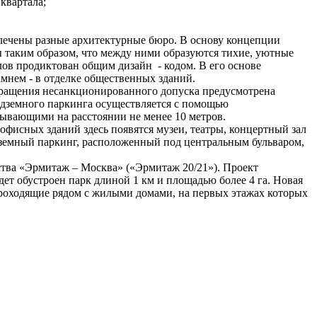
квартала;
лечены разные архитектурные бюро. В основу концепции
 таким образом, что между ними образуются тихие, уютные
лов продиктован общим дизайн - кодом. В его основе
мнем - в отделке общественных зданий.
твращения несанкционированного допуска предусмотрена
одземного паркинга осуществляется с помощью
ывающими на расстоянии не менее 10 метров.
офисных зданий здесь появятся музеи, театры, концертный зал
Подземный паркинг, расположенный под центральным бульваром,
ства «Эрмитаж – Москвa» («Эрмитаж 20/21»). Проект
ет обустроен парк длиной 1 км и площадью более 4 га. Новая
проходящие рядом с жилыми домами, на первых этажах которых