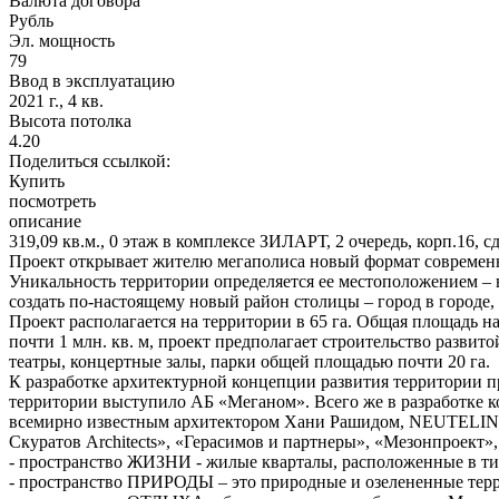
Валюта договора
Рубль
Эл. мощность
79
Ввод в эксплуатацию
2021 г., 4 кв.
Высота потолка
4.20
Поделиться ссылкой:
Купить
посмотреть
описание
319,09 кв.м., 0 этаж в комплексе ЗИЛАРТ, 2 очередь, корп.16, сд
Проект открывает жителю мегаполиса новый формат современ
Уникальность территории определяется ее местоположением – 
создать по-настоящему новый район столицы – город в городе,
Проект располагается на территории в 65 га. Общая площадь 
почти 1 млн. кв. м, проект предполагает строительство разви
театры, концертные залы, парки общей площадью почти 20 га.
К разработке архитектурной концепции развития территории п
территории выступило АБ «Меганом». Всего же в разработке
всемирно известным архитектором Хани Рашидом, NEUTELIN
Скуратов Architects», «Герасимов и партнеры», «Мезонпроект»
- пространство ЖИЗНИ - жилые кварталы, расположенные в ти
- пространство ПРИРОДЫ – это природные и озелененные терр