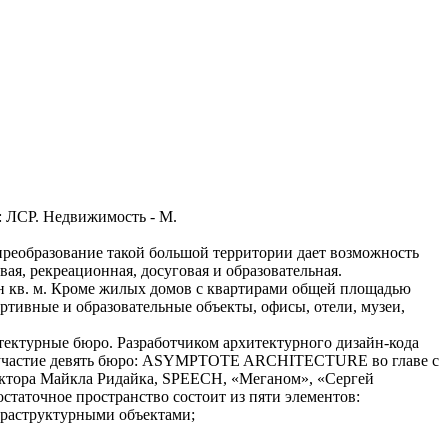
ик: ЛСР. Недвижимость - М.
преобразование такой большой территории дает возможность
ая, рекреационная, досуговая и образовательная.
лн кв. м. Кроме жилых домов с квартирами общей площадью
ртивные и образовательные объекты, офисы, отели, музеи,
тектурные бюро. Разработчиком архитектурного дизайн-кода
ли участие девять бюро: ASYMPTOTE ARCHITECTURE во главе с
тора Майкла Ридайка, SPEECH, «Меганом», «Сергей
статочное пространство состоит из пяти элементов:
фраструктурными объектами;