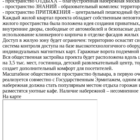
- пространство ОТДЫХА – благоустроенная набережная Москвa 
- пространство ЗНАНИЙ - образовательный комплекс территор
- пространство ПРИТЯЖЕНИЯ – центральный пешеходный бульва
Каждый жилой квартал проекта обладает собственным неповто
жилого пространства была положена идея создания приватных
внутренние дворы, свободные от автомобилей и безопасные дл
использование клинкерного кирпича в отделке фасадов жилых 
Доступ в жилую зону будет ограничен: территорию оснастят 
система контроля доступа на базе высокотехнологичного обор
индивидуальных магнитных карт. Гаражные ворота подземной 
Вся общественная застройка проекта будет расположена вдоль 
на 3,5 тыс. мест, гостиница, детский развлекательный центр,
создает дополнительный комфорт для посетителей.
Масштабное общественное пространство бульвара, в первую оч
реализуется совместно с Государственным Эрмитажем, одним и
набережная должна стать популярным местом отдыха горожан и
разместятся уютные кафе. Наличие набережной – несомненное
На карте