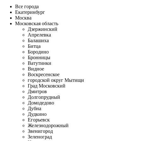
Все города
Екатеринбург
Москва
Московская область
Дзержинский
Апрелевка
Балашиха
Битца
Бородино
Бронницы
Ватутинки
Видное
Воскресенское
городской округ Мытищи
Град Московский
Дмитров
Долгопрудный
Домодедово
Дубна
Дудкино
Егорьевск
Железнодорожный
Звенигород
Зеленоград