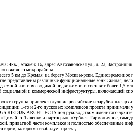
ача: 4кв. , этажей: 16, адрес Автозаводская ул., д. 23, Застройщ
ного жилого микрорайона.
всего 5 км до Кремля, на берегу Москвы-реки. Единовременное 
 где представлены различные функциональные зоны: жилая, делов
надземной части возводимой недвижимости составит более 1,5 м
той социальной и коммерческой инфраструктуры, включающей спо
роекта группа привлекла лучшие российские и зарубежные архи
 концепции 1-го и 2-го пусковых комплексов проекта принима
GS RIEDIJK ARCHITECTS под руководством именитого архитек
, «Цимайло Ляшенко и партнеры», «Урбис». Гармоничное, самодо
хой, приватной части комплекса и полностью обеспеченные ин
итории, которыми изобилует проект;