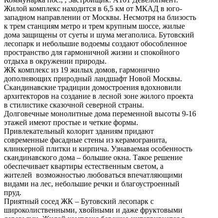
Жилой комплекс находится в 6,5 км от МКАД в юго-
западном направлении от Москвы. Несмотря на близость
к трем станциям метро и трем крупным шоссе, жилые
дома защищены от суеты и шума мегаполиса. Бутовский
лесопарк и небольшие водоемы создают обособленное
пространство для гармоничной жизни и спокойного
отдыха в окружении природы.
ЖК комплекс из 19 жилых домов, гармонично
дополняющих природный ландшафт Новой Москвы.
Скандинавские традиции домостроения вдохновили
архитекторов на создание в лесной зоне жилого проекта
в стилистике сказочной северной страны.
Долговечные монолитные дома переменной высоты 9-16
этажей имеют простые и четкие формы.
Привлекательный колорит зданиям придают
современные фасадные стены из керамогранита,
клинкерной плитки и кирпича. Узнаваемая особенность
скандинавского дома – большие окна. Такое решение
обеспечивает квартиры естественным светом, а
жителей возможностью любоваться впечатляющими
видами на лес, небольшие речки и благоустроенный
пруд.
Приятный сосед ЖК – Бутовский лесопарк с
широколиственными, хвойными и даже фруктовыми