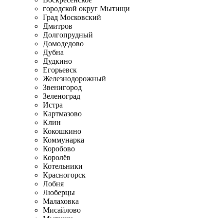
городской округ Мытищи
Град Московский
Дмитров
Долгопрудный
Домодедово
Дубна
Дудкино
Егорьевск
Железнодорожный
Звенигород
Зеленоград
Истра
Картмазово
Клин
Кокошкино
Коммунарка
Коробово
Королёв
Котельники
Красногорск
Лобня
Люберцы
Малаховка
Мисайлово