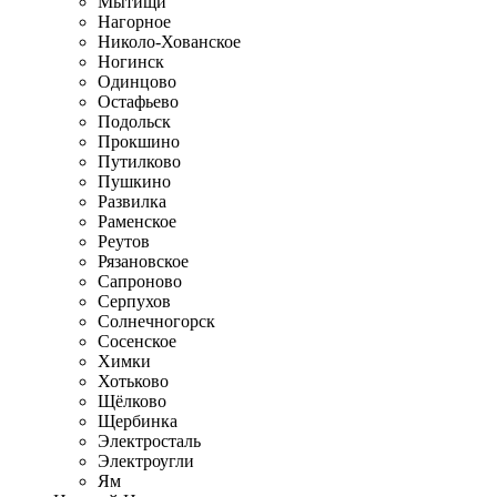
Мытищи
Нагорное
Николо-Хованское
Ногинск
Одинцово
Остафьево
Подольск
Прокшино
Путилково
Пушкино
Развилка
Раменское
Реутов
Рязановское
Сапроново
Серпухов
Солнечногорск
Сосенское
Химки
Хотьково
Щёлково
Щербинка
Электросталь
Электроугли
Ям