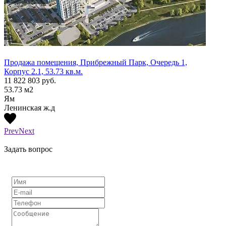
Продажа помещения, Прибрежный Парк, Очередь 1,
Прода
Корпус 2.1, 53.73 кв.м.
Корпу
11 822 803
руб.
15 60
53.73
м2
87.42
Ям
Ям
Ленинская ж.д
Ленин
Prev
Next
Задать вопрос