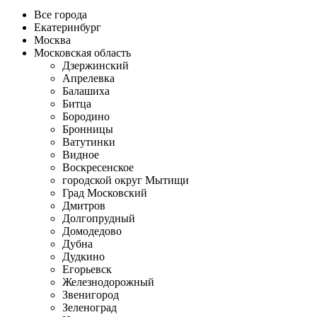
Все города
Екатеринбург
Москва
Московская область
Дзержинский
Апрелевка
Балашиха
Битца
Бородино
Бронницы
Ватутинки
Видное
Воскресенское
городской округ Мытищи
Град Московский
Дмитров
Долгопрудный
Домодедово
Дубна
Дудкино
Егорьевск
Железнодорожный
Звенигород
Зеленоград