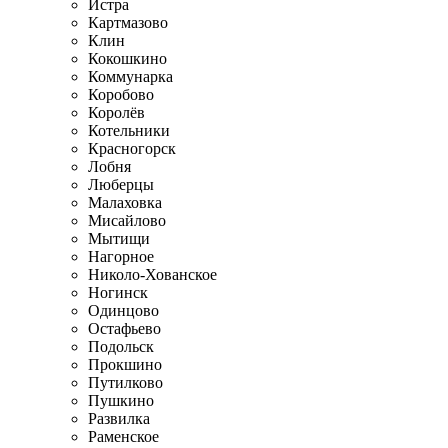
Истра
Картмазово
Клин
Кокошкино
Коммунарка
Коробово
Королёв
Котельники
Красногорск
Лобня
Люберцы
Малаховка
Мисайлово
Мытищи
Нагорное
Николо-Хованское
Ногинск
Одинцово
Остафьево
Подольск
Прокшино
Путилково
Пушкино
Развилка
Раменское