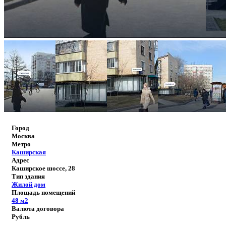
Город
Москва
Метро
Каширская
Адрес
Каширское шоссе, 28
Тип здания
Жилой дом
Площадь помещений
48
м2
Валюта договора
Рубль