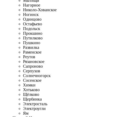
Мытищи
Нагорное
Николо-Хованское
Ногинск
Одинцово
Остафьево
Подольск
Прокшино
Путилково
Пушкино
Развилка
Раменское
Реутов
Рязановское
Сапроново
Серпухов
Солнечногорск
Сосенское
Химки
Хотьково
Щёлково
Щербинка
Электросталь
Электроугли
Ям