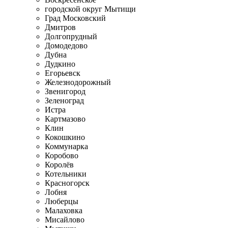
городской округ Мытищи
Град Московский
Дмитров
Долгопрудный
Домодедово
Дубна
Дудкино
Егорьевск
Железнодорожный
Звенигород
Зеленоград
Истра
Картмазово
Клин
Кокошкино
Коммунарка
Коробово
Королёв
Котельники
Красногорск
Лобня
Люберцы
Малаховка
Мисайлово