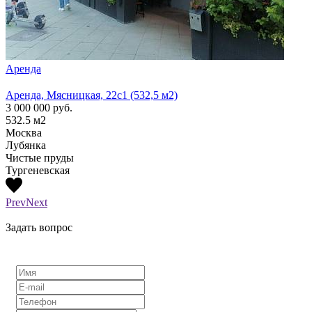
Аренда
Арен
Аренда, Мясницкая, 22с1 (532,5 м2)
Аренд
3 000 000
руб.
1 300
532.5
м2
210
м
Москва
Моск
Лубянка
Лубя
Чистые пруды
Тургеневская
Prev
Next
Задать вопрос