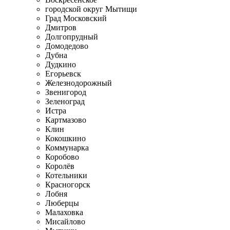
городской округ Мытищи
Град Московский
Дмитров
Долгопрудный
Домодедово
Дубна
Дудкино
Егорьевск
Железнодорожный
Звенигород
Зеленоград
Истра
Картмазово
Клин
Кокошкино
Коммунарка
Коробово
Королёв
Котельники
Красногорск
Лобня
Люберцы
Малаховка
Мисайлово