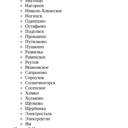
Мытищи
Нагорное
Николо-Хованское
Ногинск
Одинцово
Остафьево
Подольск
Прокшино
Путилково
Пушкино
Развилка
Раменское
Реутов
Рязановское
Сапроново
Серпухов
Солнечногорск
Сосенское
Химки
Хотьково
Щёлково
Щербинка
Электросталь
Электроугли
Ям