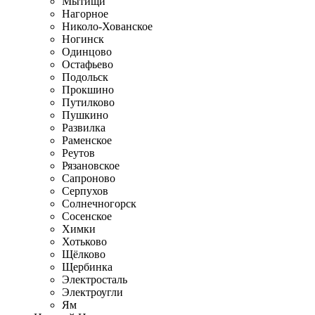
Мытищи
Нагорное
Николо-Хованское
Ногинск
Одинцово
Остафьево
Подольск
Прокшино
Путилково
Пушкино
Развилка
Раменское
Реутов
Рязановское
Сапроново
Серпухов
Солнечногорск
Сосенское
Химки
Хотьково
Щёлково
Щербинка
Электросталь
Электроугли
Ям