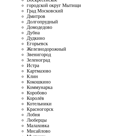
городской округ Мытищи
Град Московский
Дмитров
Долгопрудный
Домодедово
Дубна
Дудкино
Егорьевск
Железнодорожный
Звенигород
Зеленоград
Истра
Картмазово
Клин
Кокошкино
Коммунарка
Коробово
Королёв
Котельники
Красногорск
Лобня
Люберцы
Малаховка
Мисайлово