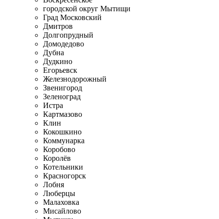
городской округ Мытищи
Град Московский
Дмитров
Долгопрудный
Домодедово
Дубна
Дудкино
Егорьевск
Железнодорожный
Звенигород
Зеленоград
Истра
Картмазово
Клин
Кокошкино
Коммунарка
Коробово
Королёв
Котельники
Красногорск
Лобня
Люберцы
Малаховка
Мисайлово