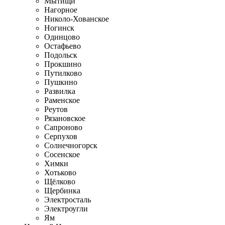
Мытищи
Нагорное
Николо-Хованское
Ногинск
Одинцово
Остафьево
Подольск
Прокшино
Путилково
Пушкино
Развилка
Раменское
Реутов
Рязановское
Сапроново
Серпухов
Солнечногорск
Сосенское
Химки
Хотьково
Щёлково
Щербинка
Электросталь
Электроугли
Ям