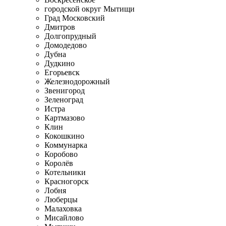
городской округ Мытищи
Град Московский
Дмитров
Долгопрудный
Домодедово
Дубна
Дудкино
Егорьевск
Железнодорожный
Звенигород
Зеленоград
Истра
Картмазово
Клин
Кокошкино
Коммунарка
Коробово
Королёв
Котельники
Красногорск
Лобня
Люберцы
Малаховка
Мисайлово