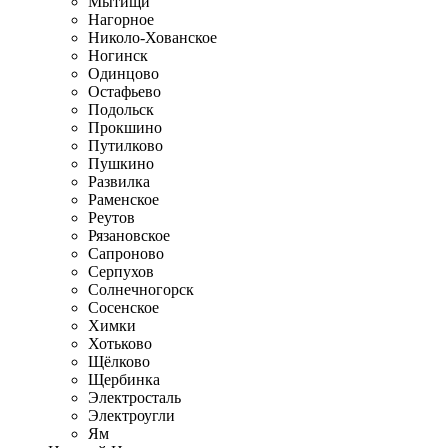
Мытищи
Нагорное
Николо-Хованское
Ногинск
Одинцово
Остафьево
Подольск
Прокшино
Путилково
Пушкино
Развилка
Раменское
Реутов
Рязановское
Сапроново
Серпухов
Солнечногорск
Сосенское
Химки
Хотьково
Щёлково
Щербинка
Электросталь
Электроугли
Ям