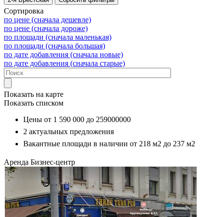
Сортировка
по цене (сначала дешевле)
по цене (сначала дороже)
по площади (сначала маленькая)
по площади (сначала большая)
по дате добавления (сначала новые)
по дате добавления (сначала старые)
Показать на карте
Показать списком
Цены от
1 590 000
до
259000000
2
актуальных предложения
Вакантные площади в наличии от
218 м2
до
237 м2
Аренда
Бизнес-центр