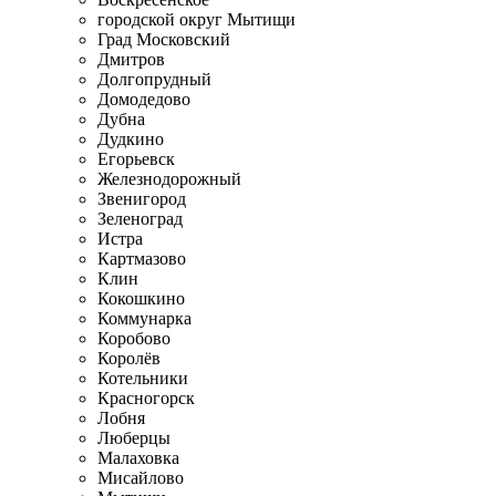
городской округ Мытищи
Град Московский
Дмитров
Долгопрудный
Домодедово
Дубна
Дудкино
Егорьевск
Железнодорожный
Звенигород
Зеленоград
Истра
Картмазово
Клин
Кокошкино
Коммунарка
Коробово
Королёв
Котельники
Красногорск
Лобня
Люберцы
Малаховка
Мисайлово