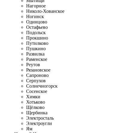
Мытищи
Нагорное
Николо-Хованское
Ногинск
Одинцово
Остафьево
Подольск
Прокшино
Путилково
Пушкино
Развилка
Раменское
Реутов
Рязановское
Сапроново
Серпухов
Солнечногорск
Сосенское
Химки
Хотьково
Щёлково
Щербинка
Электросталь
Электроугли
Ям