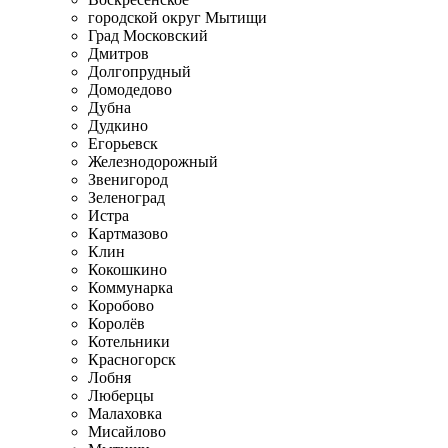
городской округ Мытищи
Град Московский
Дмитров
Долгопрудный
Домодедово
Дубна
Дудкино
Егорьевск
Железнодорожный
Звенигород
Зеленоград
Истра
Картмазово
Клин
Кокошкино
Коммунарка
Коробово
Королёв
Котельники
Красногорск
Лобня
Люберцы
Малаховка
Мисайлово