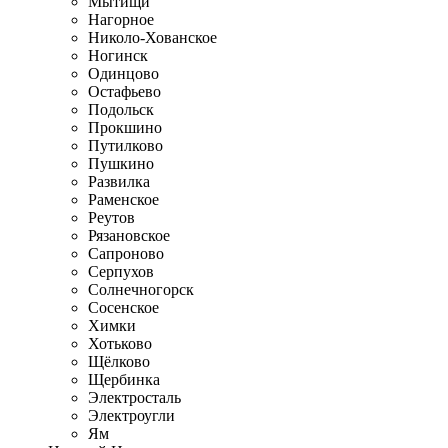
Мытищи
Нагорное
Николо-Хованское
Ногинск
Одинцово
Остафьево
Подольск
Прокшино
Путилково
Пушкино
Развилка
Раменское
Реутов
Рязановское
Сапроново
Серпухов
Солнечногорск
Сосенское
Химки
Хотьково
Щёлково
Щербинка
Электросталь
Электроугли
Ям