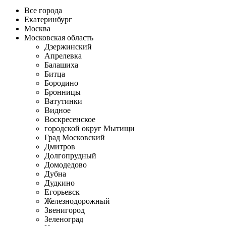
Все города
Екатеринбург
Москва
Московская область
Дзержинский
Апрелевка
Балашиха
Битца
Бородино
Бронницы
Ватутинки
Видное
Воскресенское
городской округ Мытищи
Град Московский
Дмитров
Долгопрудный
Домодедово
Дубна
Дудкино
Егорьевск
Железнодорожный
Звенигород
Зеленоград