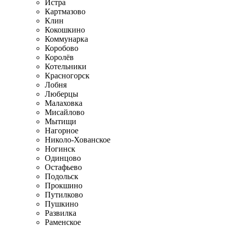
Истра
Картмазово
Клин
Кокошкино
Коммунарка
Коробово
Королёв
Котельники
Красногорск
Лобня
Люберцы
Малаховка
Мисайлово
Мытищи
Нагорное
Николо-Хованское
Ногинск
Одинцово
Остафьево
Подольск
Прокшино
Путилково
Пушкино
Развилка
Раменское