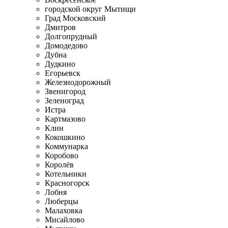
городской округ Мытищи
Град Московский
Дмитров
Долгопрудный
Домодедово
Дубна
Дудкино
Егорьевск
Железнодорожный
Звенигород
Зеленоград
Истра
Картмазово
Клин
Кокошкино
Коммунарка
Коробово
Королёв
Котельники
Красногорск
Лобня
Люберцы
Малаховка
Мисайлово