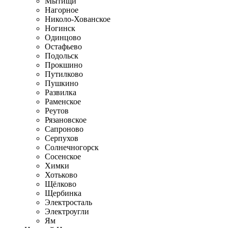
Мытищи
Нагорное
Николо-Хованское
Ногинск
Одинцово
Остафьево
Подольск
Прокшино
Путилково
Пушкино
Развилка
Раменское
Реутов
Рязановское
Сапроново
Серпухов
Солнечногорск
Сосенское
Химки
Хотьково
Щёлково
Щербинка
Электросталь
Электроугли
Ям