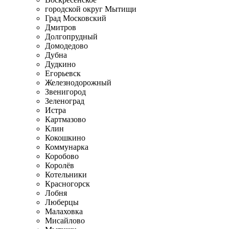
городской округ Мытищи
Град Московский
Дмитров
Долгопрудный
Домодедово
Дубна
Дудкино
Егорьевск
Железнодорожный
Звенигород
Зеленоград
Истра
Картмазово
Клин
Кокошкино
Коммунарка
Коробово
Королёв
Котельники
Красногорск
Лобня
Люберцы
Малаховка
Мисайлово