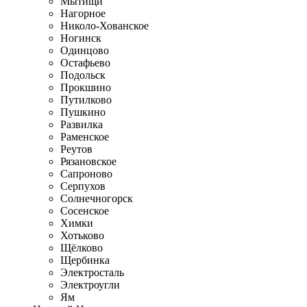
Мытищи
Нагорное
Николо-Хованское
Ногинск
Одинцово
Остафьево
Подольск
Прокшино
Путилково
Пушкино
Развилка
Раменское
Реутов
Рязановское
Сапроново
Серпухов
Солнечногорск
Сосенское
Химки
Хотьково
Щёлково
Щербинка
Электросталь
Электроугли
Ям