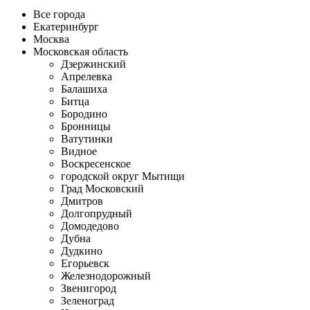
Все города
Екатеринбург
Москва
Московская область
Дзержинский
Апрелевка
Балашиха
Битца
Бородино
Бронницы
Ватутинки
Видное
Воскресенское
городской округ Мытищи
Град Московский
Дмитров
Долгопрудный
Домодедово
Дубна
Дудкино
Егорьевск
Железнодорожный
Звенигород
Зеленоград