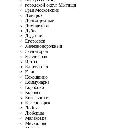
городской округ Мытищи
Град Московский
Дмитров
Долгопрудный
Домодедово
Дубна
Дудкино
Егорьевск
Железнодорожный
Звенигород
Зеленоград
Истра
Картмазово
Клин
Кокошкино
Коммунарка
Коробово
Королёв
Котельники
Красногорск
Лобня
Люберцы
Малаховка
Мисайлово