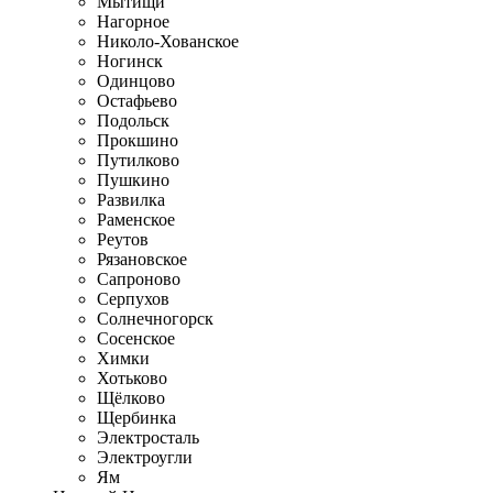
Мытищи
Нагорное
Николо-Хованское
Ногинск
Одинцово
Остафьево
Подольск
Прокшино
Путилково
Пушкино
Развилка
Раменское
Реутов
Рязановское
Сапроново
Серпухов
Солнечногорск
Сосенское
Химки
Хотьково
Щёлково
Щербинка
Электросталь
Электроугли
Ям