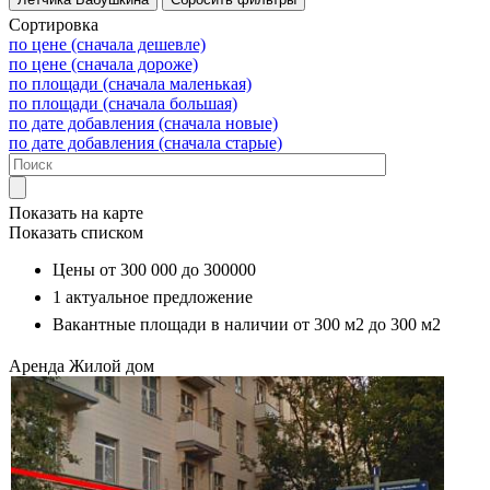
Сортировка
по цене (сначала дешевле)
по цене (сначала дороже)
по площади (сначала маленькая)
по площади (сначала большая)
по дате добавления (сначала новые)
по дате добавления (сначала старые)
Показать на карте
Показать списком
Цены от
300 000
до
300000
1
актуальное предложение
Вакантные площади в наличии от
300 м2
до
300 м2
Аренда
Жилой дом