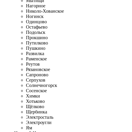
Мытищи
Нагорное
Николо-Хованское
Ногинск
Одинцово
Остафьево
Подольск
Прокшино
Путилково
Пушкино
Развилка
Раменское
Реутов
Рязановское
Сапроново
Серпухов
Солнечногорск
Сосенское
Химки
Хотьково
Щёлково
Щербинка
Электросталь
Электроугли
Ям