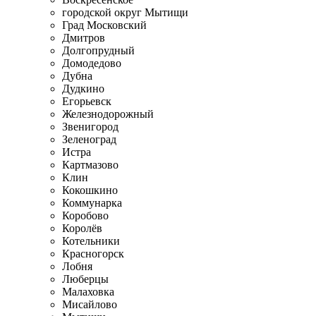
городской округ Мытищи
Град Московский
Дмитров
Долгопрудный
Домодедово
Дубна
Дудкино
Егорьевск
Железнодорожный
Звенигород
Зеленоград
Истра
Картмазово
Клин
Кокошкино
Коммунарка
Коробово
Королёв
Котельники
Красногорск
Лобня
Люберцы
Малаховка
Мисайлово