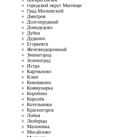
городской округ Мытищи
Град Московский
Дмитров
Долгопрудный
Домодедово
Дубна
Дудкино
Егорьевск
Железнодорожный
Звенигород
Зеленоград
Истра
Картмазово
Клин
Кокошкино
Коммунарка
Коробово
Королёв
Котельники
Красногорск
Лобня
Люберцы
Малаховка
Мисайлово