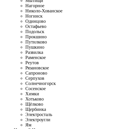
Мытищи
Нагорное
Николо-Хованское
Ногинск
Одинцово
Остафьево
Подольск
Прокшино
Путилково
Пушкино
Развилка
Раменское
Реутов
Рязановское
Сапроново
Серпухов
Солнечногорск
Сосенское
Химки
Хотьково
Щёлково
Щербинка
Электросталь
Электроугли
Ям