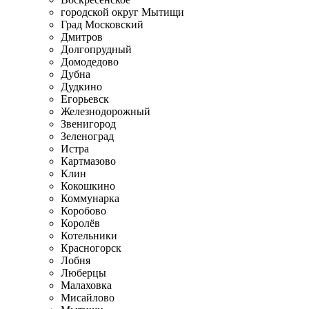
городской округ Мытищи
Град Московский
Дмитров
Долгопрудный
Домодедово
Дубна
Дудкино
Егорьевск
Железнодорожный
Звенигород
Зеленоград
Истра
Картмазово
Клин
Кокошкино
Коммунарка
Коробово
Королёв
Котельники
Красногорск
Лобня
Люберцы
Малаховка
Мисайлово