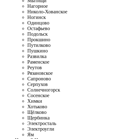
Мытищи
Нагорное
Николо-Хованское
Ногинск
Одинцово
Остафьево
Подольск
Прокшино
Путилково
Пушкино
Развилка
Раменское
Реутов
Рязановское
Сапроново
Серпухов
Солнечногорск
Сосенское
Химки
Хотьково
Щёлково
Щербинка
Электросталь
Электроугли
Ям