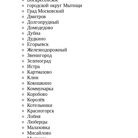
городской округ Мытищи
Град Московский
Дмитров
Долгопрудный
Домодедово
Дубна
Дудкино
Егорьевск
Железнодорожный
Звенигород
Зеленоград
Истра
Картмазово
Клин
Кокошкино
Коммунарка
Коробово
Королёв
Котельники
Красногорск
Лобня
Люберцы
Малаховка
Мисайлово