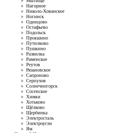
Мытищи
Нагорное
Николо-Хованское
Ногинск
Одинцово
Остафьево
Подольск
Прокшино
Путилково
Пушкино
Развилка
Раменское
Реутов
Рязановское
Сапроново
Серпухов
Солнечногорск
Сосенское
Химки
Хотьково
Щёлково
Щербинка
Электросталь
Электроугли
Ям