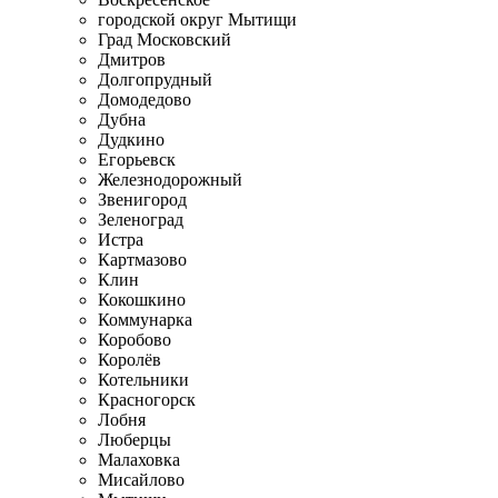
городской округ Мытищи
Град Московский
Дмитров
Долгопрудный
Домодедово
Дубна
Дудкино
Егорьевск
Железнодорожный
Звенигород
Зеленоград
Истра
Картмазово
Клин
Кокошкино
Коммунарка
Коробово
Королёв
Котельники
Красногорск
Лобня
Люберцы
Малаховка
Мисайлово