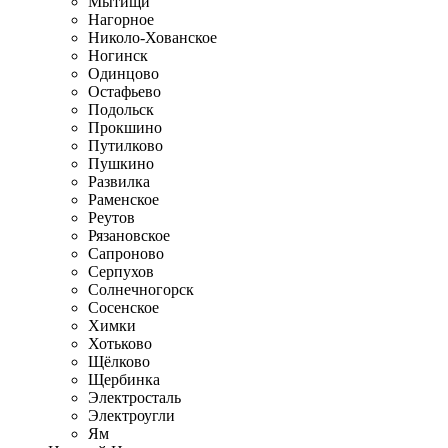
Мытищи
Нагорное
Николо-Хованское
Ногинск
Одинцово
Остафьево
Подольск
Прокшино
Путилково
Пушкино
Развилка
Раменское
Реутов
Рязановское
Сапроново
Серпухов
Солнечногорск
Сосенское
Химки
Хотьково
Щёлково
Щербинка
Электросталь
Электроугли
Ям