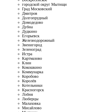
городской округ Мытищи
Град Московский
Дмитров
Долгопрудный
Домодедово
Дубна
Дудкино
Егорьевск
Железнодорожный
Звенигород
Зеленоград
Истра
Картмазово
Клин
Кокошкино
Коммунарка
Коробово
Королёв
Котельники
Красногорск
Лобня
Люберцы
Малаховка
Мисайлово