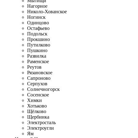
Мытищи
Нагорное
Николо-Хованское
Ногинск
Одинцово
Остафьево
Подольск
Прокшино
Путилково
Пушкино
Развилка
Раменское
Реутов
Рязановское
Сапроново
Серпухов
Солнечногорск
Сосенское
Химки
Хотьково
Щёлково
Щербинка
Электросталь
Электроугли
Ям