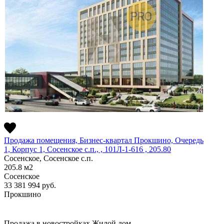
Продажа помещения, Бизнес-квартал Прокшино, Очередь
1, Корпус 1, Сосенское c.п., , 101Л-1-616 , 205.80
Сосенское, Сосенское c.п.
205.8
м2
Сосенское
33 381 994
руб.
Прокшино
Продажа в новостройках
Жилой дом