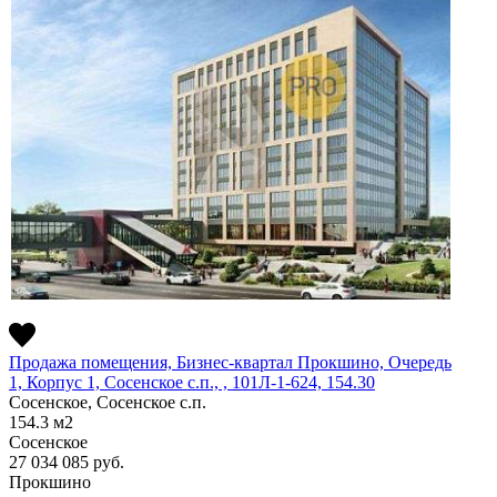
Продажа помещения, Бизнес-квартал Прокшино, Очередь
1, Корпус 1, Сосенское c.п., , 101Л-1-624, 154.30
Сосенское, Сосенское c.п.
154.3
м2
Сосенское
27 034 085
руб.
Прокшино