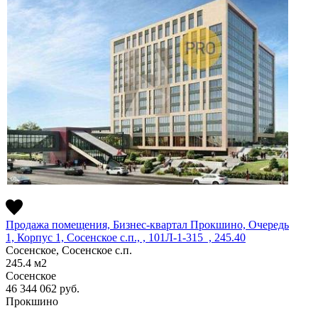
Продажа помещения, Бизнес-квартал Прокшино, Очередь
1, Корпус 1, Сосенское c.п., , 101Л-1-315 , 245.40
Сосенское, Сосенское c.п.
245.4
м2
Сосенское
46 344 062
руб.
Прокшино