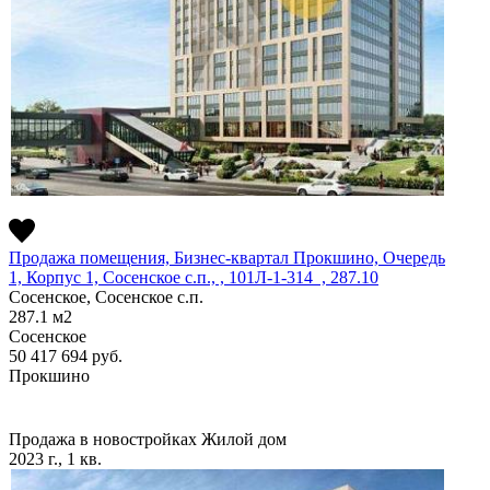
Продажа помещения, Бизнес-квартал Прокшино, Очередь
1, Корпус 1, Сосенское c.п., , 101Л-1-314 , 287.10
Сосенское, Сосенское c.п.
287.1
м2
Сосенское
50 417 694
руб.
Прокшино
Продажа в новостройках
Жилой дом
2023 г., 1 кв.