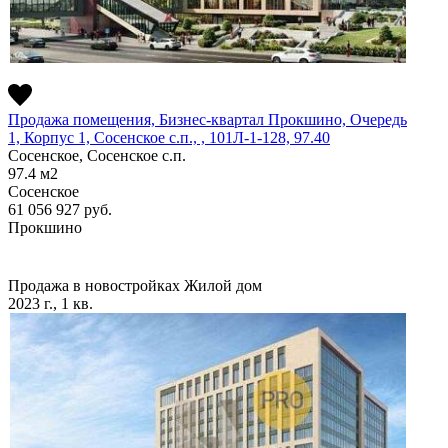
Продажа помещения, Бизнес-квартал Прокшино, Очередь
1, Корпус 1, Сосенское c.п., , 101Л-1-128, 97.40
Сосенское, Сосенское c.п.
97.4
м2
Сосенское
61 056 927
руб.
Прокшино
Продажа в новостройках
Жилой дом
2023 г., 1 кв.