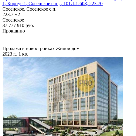
1, Корпус 1, Сосенское c.п., , 101Л-1-608, 223.70
Сосенское, Сосенское c.п.
223.7
м2
Сосенское
37 777 910
руб.
Прокшино
Продажа в новостройках
Жилой дом
2023 г., 1 кв.