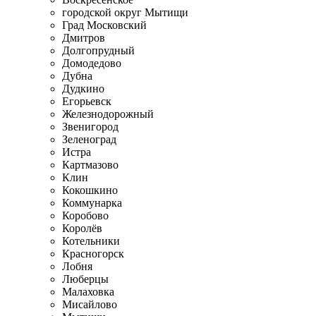
городской округ Мытищи
Град Московский
Дмитров
Долгопрудный
Домодедово
Дубна
Дудкино
Егорьевск
Железнодорожный
Звенигород
Зеленоград
Истра
Картмазово
Клин
Кокошкино
Коммунарка
Коробово
Королёв
Котельники
Красногорск
Лобня
Люберцы
Малаховка
Мисайлово