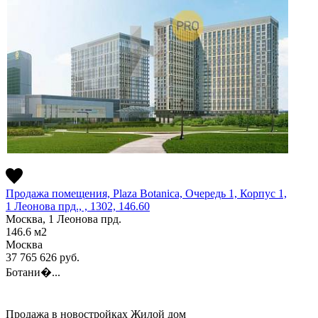
Продажа помещения, Plaza Botanica, Очередь 1, Корпус 1,
1 Леонова прд., , 1302, 146.60
Москва, 1 Леонова прд.
146.6
м2
Москва
37 765 626
руб.
Ботани�...
Продажа в новостройках
Жилой дом