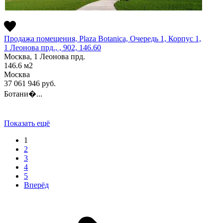
Продажа помещения, Plaza Botanica, Очередь 1, Корпус 1,
1 Леонова прд., , 902, 146.60
Москва, 1 Леонова прд.
146.6
м2
Москва
37 061 946
руб.
Ботани�...
Показать ещё
1
2
3
4
5
Вперёд