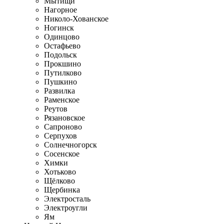
Мытищи
Нагорное
Николо-Хованское
Ногинск
Одинцово
Остафьево
Подольск
Прокшино
Путилково
Пушкино
Развилка
Раменское
Реутов
Рязановское
Сапроново
Серпухов
Солнечногорск
Сосенское
Химки
Хотьково
Щёлково
Щербинка
Электросталь
Электроугли
Ям