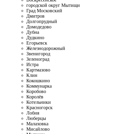
городской округ Мытищи
Град Московский
Дмитров
Долгопрудный
Домодедово
Дубна
Дудкино
Егорьевск
Железнодорожный
Звенигород
Зеленоград
Истра
Картмазово
Клин
Кокошкино
Коммунарка
Коробово
Королёв
Котельники
Красногорск
Лобня
Люберцы
Малаховка
Мисайлово