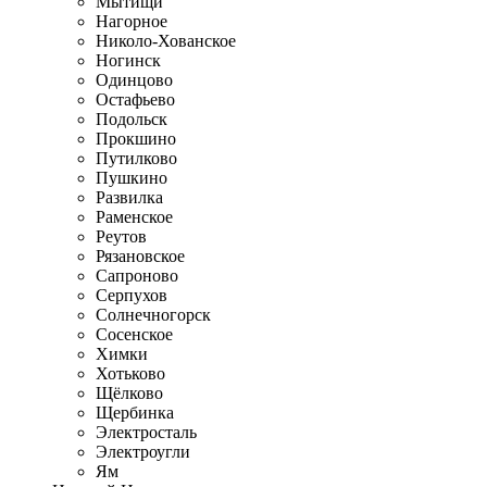
Мытищи
Нагорное
Николо-Хованское
Ногинск
Одинцово
Остафьево
Подольск
Прокшино
Путилково
Пушкино
Развилка
Раменское
Реутов
Рязановское
Сапроново
Серпухов
Солнечногорск
Сосенское
Химки
Хотьково
Щёлково
Щербинка
Электросталь
Электроугли
Ям