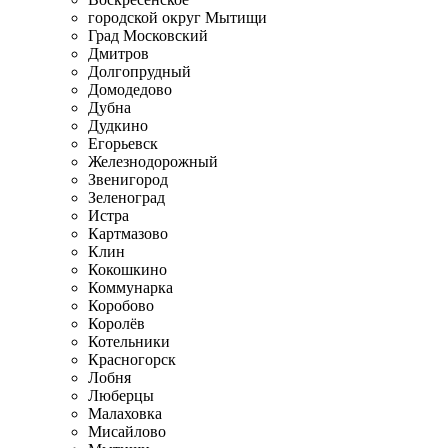
городской округ Мытищи
Град Московский
Дмитров
Долгопрудный
Домодедово
Дубна
Дудкино
Егорьевск
Железнодорожный
Звенигород
Зеленоград
Истра
Картмазово
Клин
Кокошкино
Коммунарка
Коробово
Королёв
Котельники
Красногорск
Лобня
Люберцы
Малаховка
Мисайлово