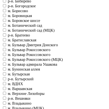
р-н. Бибирево
р-н. Богородское
м. Борисово
м. Боровицкая
м. Боровское шоссе
м. Ботанический сад
м. Ботанический сад (МЦК)
р-н. Братеево
м. Братиславская
м. Бульвар Дмитрия Донского
м. Бульвар Рокоссовского
м. Бульвар Рокоссовского
м. Бульвар Рокоссовского (МЦК)
м. Бульвар адмирала Ушакова
м. Бунинская аллея
м. Бутырская
р-н. Бутырский
м. ВДНХ
м. Варшавская
м. Верхние Лихоборы
р-н. Вешняки
м. Владыкино
м. Владыкино (МЦК)