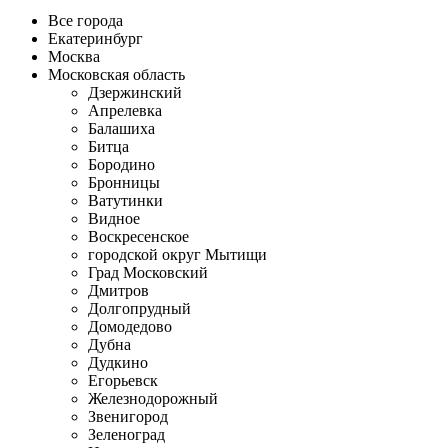
Все города
Екатеринбург
Москва
Московская область
Дзержинский
Апрелевка
Балашиха
Битца
Бородино
Бронницы
Ватутинки
Видное
Воскресенское
городской округ Мытищи
Град Московский
Дмитров
Долгопрудный
Домодедово
Дубна
Дудкино
Егорьевск
Железнодорожный
Звенигород
Зеленоград