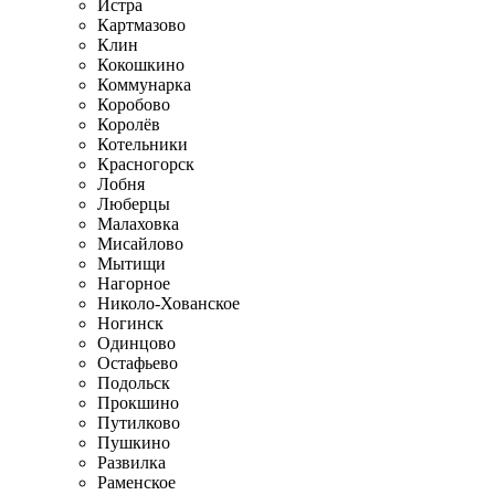
Истра
Картмазово
Клин
Кокошкино
Коммунарка
Коробово
Королёв
Котельники
Красногорск
Лобня
Люберцы
Малаховка
Мисайлово
Мытищи
Нагорное
Николо-Хованское
Ногинск
Одинцово
Остафьево
Подольск
Прокшино
Путилково
Пушкино
Развилка
Раменское