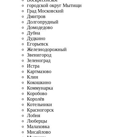
городской округ Мытищи
Град Московский
Дмитров
Долгопрудный
Домодедово
Дубна
Дудкино
Егорьевск
Железнодорожный
Звенигород
Зеленоград
Истра
Картмазово
Клин
Кокошкино
Коммунарка
Коробово
Королёв
Котельники
Красногорск
Лобня
Люберцы
Малаховка
Мисайлово