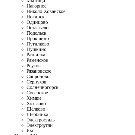
Мытищи
Нагорное
Николо-Хованское
Ногинск
Одинцово
Остафьево
Подольск
Прокшино
Путилково
Пушкино
Развилка
Раменское
Реутов
Рязановское
Сапроново
Серпухов
Солнечногорск
Сосенское
Химки
Хотьково
Щёлково
Щербинка
Электросталь
Электроугли
Ям