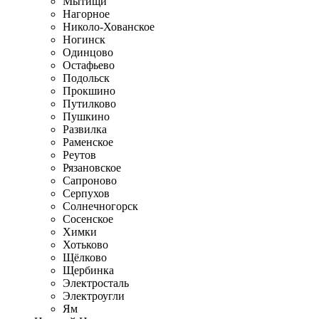
Мытищи
Нагорное
Николо-Хованское
Ногинск
Одинцово
Остафьево
Подольск
Прокшино
Путилково
Пушкино
Развилка
Раменское
Реутов
Рязановское
Сапроново
Серпухов
Солнечногорск
Сосенское
Химки
Хотьково
Щёлково
Щербинка
Электросталь
Электроугли
Ям