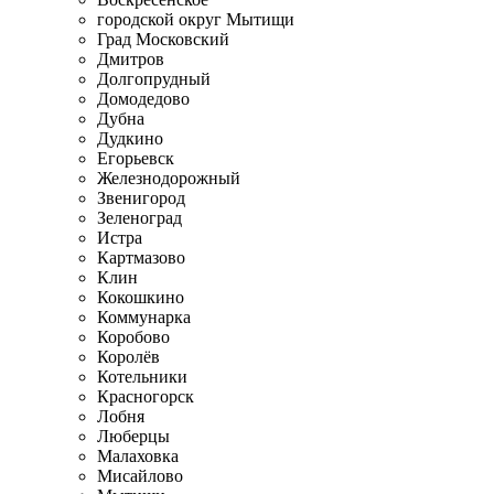
городской округ Мытищи
Град Московский
Дмитров
Долгопрудный
Домодедово
Дубна
Дудкино
Егорьевск
Железнодорожный
Звенигород
Зеленоград
Истра
Картмазово
Клин
Кокошкино
Коммунарка
Коробово
Королёв
Котельники
Красногорск
Лобня
Люберцы
Малаховка
Мисайлово