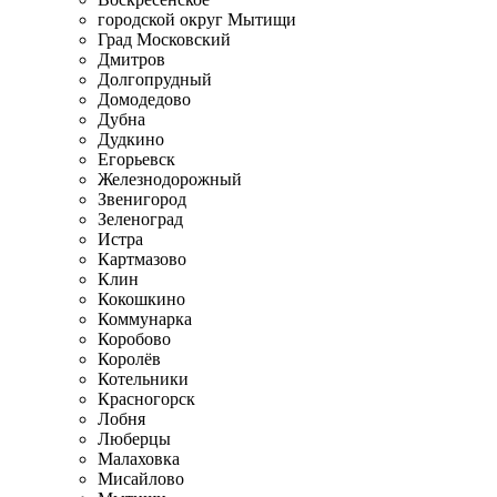
городской округ Мытищи
Град Московский
Дмитров
Долгопрудный
Домодедово
Дубна
Дудкино
Егорьевск
Железнодорожный
Звенигород
Зеленоград
Истра
Картмазово
Клин
Кокошкино
Коммунарка
Коробово
Королёв
Котельники
Красногорск
Лобня
Люберцы
Малаховка
Мисайлово