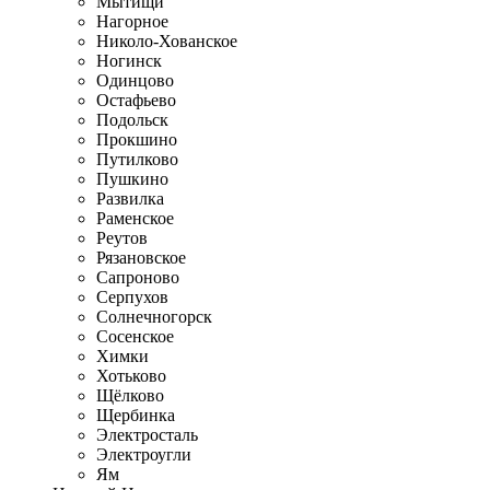
Мытищи
Нагорное
Николо-Хованское
Ногинск
Одинцово
Остафьево
Подольск
Прокшино
Путилково
Пушкино
Развилка
Раменское
Реутов
Рязановское
Сапроново
Серпухов
Солнечногорск
Сосенское
Химки
Хотьково
Щёлково
Щербинка
Электросталь
Электроугли
Ям