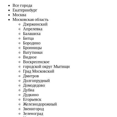
Все города
Екатеринбург
Москва
Московская область
Дзержинский
Апрелевка
Балашиха
Битца
Бородино
Бронницы
Ватутинки
Видное
Воскресенское
городской округ Мытищи
Град Московский
Дмитров
Долгопрудный
Домодедово
Дубна
Дудкино
Егорьевск
Железнодорожный
Звенигород
Зеленоград