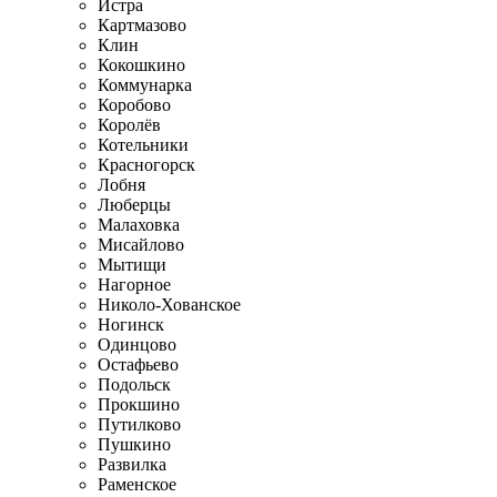
Истра
Картмазово
Клин
Кокошкино
Коммунарка
Коробово
Королёв
Котельники
Красногорск
Лобня
Люберцы
Малаховка
Мисайлово
Мытищи
Нагорное
Николо-Хованское
Ногинск
Одинцово
Остафьево
Подольск
Прокшино
Путилково
Пушкино
Развилка
Раменское