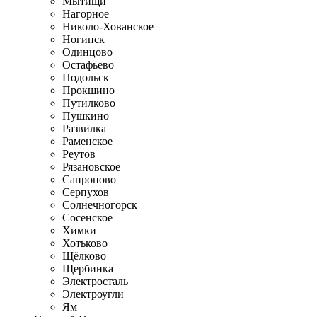
Мытищи
Нагорное
Николо-Хованское
Ногинск
Одинцово
Остафьево
Подольск
Прокшино
Путилково
Пушкино
Развилка
Раменское
Реутов
Рязановское
Сапроново
Серпухов
Солнечногорск
Сосенское
Химки
Хотьково
Щёлково
Щербинка
Электросталь
Электроугли
Ям