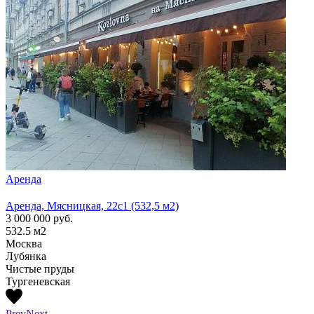
Аренда
Арен
Аренда, Мясницкая, 22с1 (532,5 м2)
Аренд
3 000 000
руб.
1 300
532.5
м2
210
м
Москва
Моск
Лубянка
Лубя
Чистые пруды
Тургеневская
Prev
Next