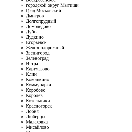
городской округ Мытищи
Град Московский
Дмитров
Долгопрудный
Домодедово
Дубна
Дудкино
Егорьевск
Железнодорожный
Звенигород
Зеленоград
Истра
Картмазово
Клин
Кокошкино
Коммунарка
Коробово
Королёв
Котельники
Красногорск
Лобня
Люберцы
Малаховка
Мисайлово