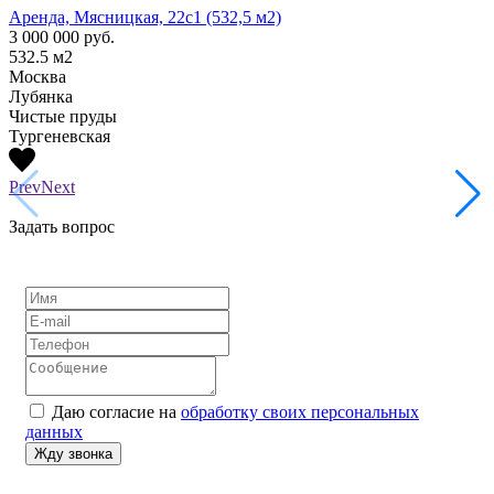
Аренда, Мясницкая, 22с1 (532,5 м2)
Аренд
3 000 000
руб.
1 300
532.5
м2
210
м
Москва
Моск
Лубянка
Лубя
Чистые пруды
Тургеневская
Prev
Next
Задать вопрос
Даю согласие на
обработку своих персональных
данных