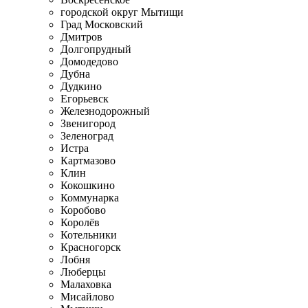
городской округ Мытищи
Град Московский
Дмитров
Долгопрудный
Домодедово
Дубна
Дудкино
Егорьевск
Железнодорожный
Звенигород
Зеленоград
Истра
Картмазово
Клин
Кокошкино
Коммунарка
Коробово
Королёв
Котельники
Красногорск
Лобня
Люберцы
Малаховка
Мисайлово