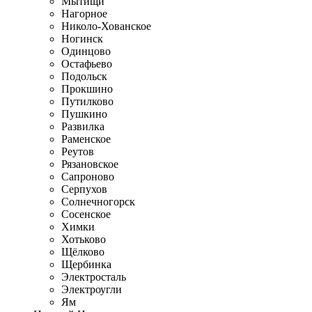
Мытищи
Нагорное
Николо-Хованское
Ногинск
Одинцово
Остафьево
Подольск
Прокшино
Путилково
Пушкино
Развилка
Раменское
Реутов
Рязановское
Сапроново
Серпухов
Солнечногорск
Сосенское
Химки
Хотьково
Щёлково
Щербинка
Электросталь
Электроугли
Ям