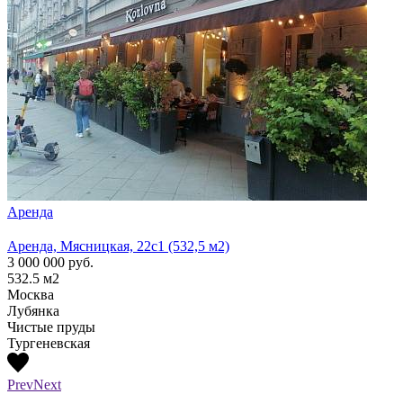
Аренда
Арен
Аренда, Мясницкая, 22с1 (532,5 м2)
Аренд
3 000 000
руб.
1 300
532.5
м2
210
м
Москва
Моск
Лубянка
Лубя
Чистые пруды
Тургеневская
Prev
Next