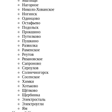
Мытищи
Нагорное
Николо-Хованское
Ногинск
Одинцово
Остафьево
Подольск
Прокшино
Путилково
Пушкино
Развилка
Раменское
Реутов
Рязановское
Сапроново
Серпухов
Солнечногорск
Сосенское
Химки
Хотьково
Щёлково
Щербинка
Электросталь
Электроугли
Ям