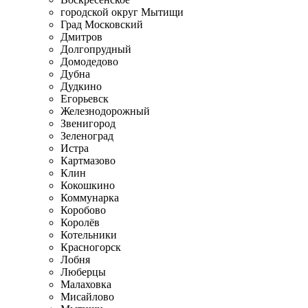
городской округ Мытищи
Град Московский
Дмитров
Долгопрудный
Домодедово
Дубна
Дудкино
Егорьевск
Железнодорожный
Звенигород
Зеленоград
Истра
Картмазово
Клин
Кокошкино
Коммунарка
Коробово
Королёв
Котельники
Красногорск
Лобня
Люберцы
Малаховка
Мисайлово