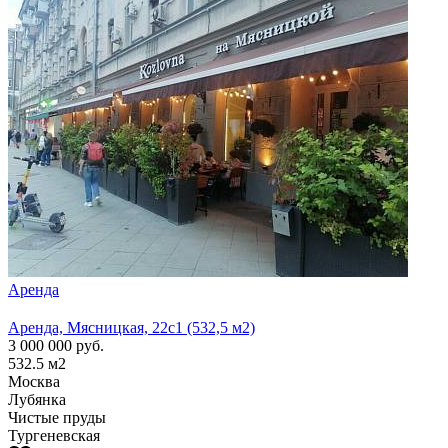
Аренда
Арен
Аренда, Мясницкая, 22с1 (532,5 м2)
Аренд
3 000 000
руб.
1 300
532.5
м2
210
м
Москва
Моск
Лубянка
Лубя
Чистые пруды
Тургеневская