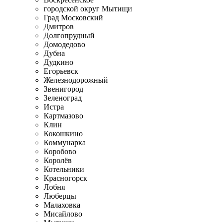
городской округ Мытищи
Град Московский
Дмитров
Долгопрудный
Домодедово
Дубна
Дудкино
Егорьевск
Железнодорожный
Звенигород
Зеленоград
Истра
Картмазово
Клин
Кокошкино
Коммунарка
Коробово
Королёв
Котельники
Красногорск
Лобня
Люберцы
Малаховка
Мисайлово