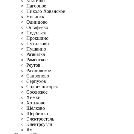
Мытищи
Нагорное
Николо-Хованское
Ногинск
Одинцово
Остафьево
Подольск
Прокшино
Путилково
Пушкино
Развилка
Раменское
Реутов
Рязановское
Сапроново
Серпухов
Солнечногорск
Сосенское
Химки
Хотьково
Щёлково
Щербинка
Электросталь
Электроугли
Ям