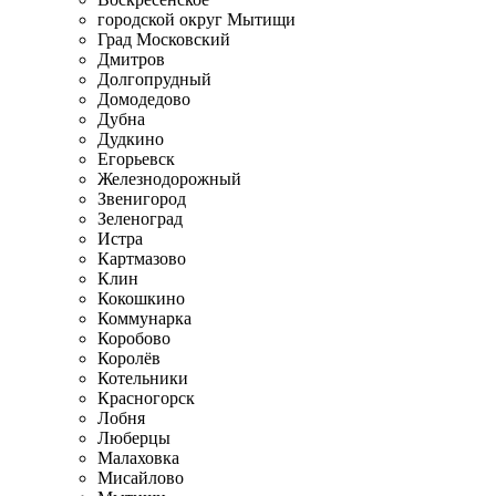
городской округ Мытищи
Град Московский
Дмитров
Долгопрудный
Домодедово
Дубна
Дудкино
Егорьевск
Железнодорожный
Звенигород
Зеленоград
Истра
Картмазово
Клин
Кокошкино
Коммунарка
Коробово
Королёв
Котельники
Красногорск
Лобня
Люберцы
Малаховка
Мисайлово