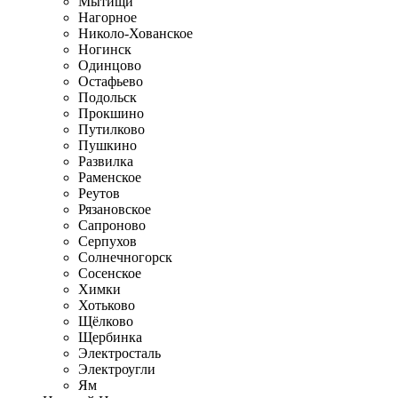
Мытищи
Нагорное
Николо-Хованское
Ногинск
Одинцово
Остафьево
Подольск
Прокшино
Путилково
Пушкино
Развилка
Раменское
Реутов
Рязановское
Сапроново
Серпухов
Солнечногорск
Сосенское
Химки
Хотьково
Щёлково
Щербинка
Электросталь
Электроугли
Ям