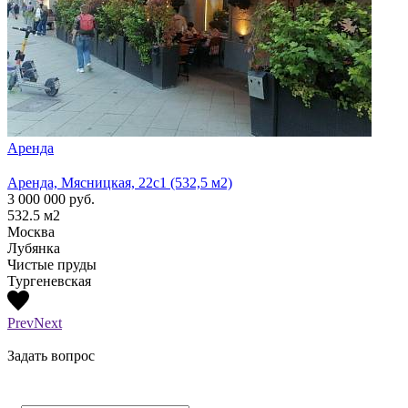
Аренда
Арен
Аренда, Мясницкая, 22с1 (532,5 м2)
Аренд
3 000 000
руб.
1 300
532.5
м2
210
м
Москва
Моск
Лубянка
Лубя
Чистые пруды
Тургеневская
Prev
Next
Задать вопрос