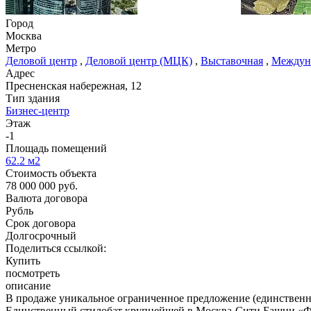
Город
Москва
Метро
Деловой центр
,
Деловой центр (МЦК)
,
Выставочная
,
Междун
Адрес
Пресненская набережная, 12
Тип здания
Бизнес-центр
Этаж
-1
Площадь помещений
62.2
м2
Стоимость объекта
78 000 000
руб.
Валюта договора
Рубль
Срок договора
Долгосрочный
Поделиться ссылкой:
Купить
посмотреть
описание
В продаже уникальное ограниченное предложение (единственный
Единственный стилобат крупнейшей в Москва-Сити Башни «Ф