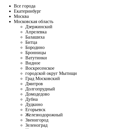
Все города
Екатеринбург
Москва
Московская область
Дзержинский
Апрелевка
Балашиха
Битца
Бородино
Бронницы
Ватутинки
Видное
Воскресенское
городской округ Мытищи
Град Московский
Дмитров
Долгопрудный
Домодедово
Дубна
Дудкино
Егорьевск
Железнодорожный
Звенигород
Зеленоград