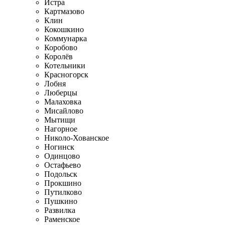
Истра
Картмазово
Клин
Кокошкино
Коммунарка
Коробово
Королёв
Котельники
Красногорск
Лобня
Люберцы
Малаховка
Мисайлово
Мытищи
Нагорное
Николо-Хованское
Ногинск
Одинцово
Остафьево
Подольск
Прокшино
Путилково
Пушкино
Развилка
Раменское