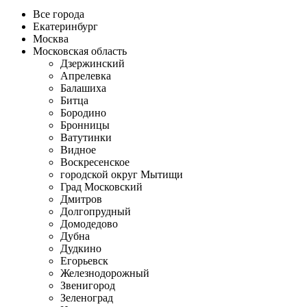
Все города
Екатеринбург
Москва
Московская область
Дзержинский
Апрелевка
Балашиха
Битца
Бородино
Бронницы
Ватутинки
Видное
Воскресенское
городской округ Мытищи
Град Московский
Дмитров
Долгопрудный
Домодедово
Дубна
Дудкино
Егорьевск
Железнодорожный
Звенигород
Зеленоград