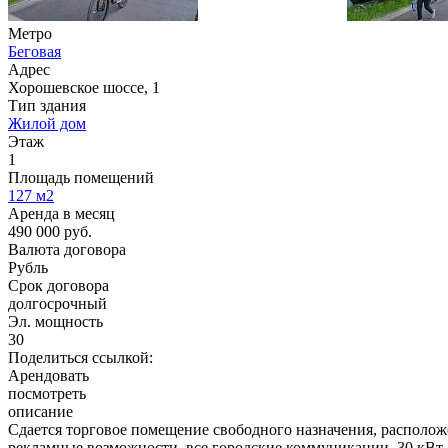
Метро
Беговая
Адрес
Хорошевское шоссе, 1
Тип здания
Жилой дом
Этаж
1
Площадь помещений
127
м2
Аренда в месяц
490 000
руб.
Валюта договора
Рубль
Срок договора
долгосрочный
Эл. мощность
30
Поделиться ссылкой:
Арендовать
посмотреть
описание
Сдается торговое помещение свободного назначения, располо
рекламные возможности, все городские коммуникации, 30 кВт