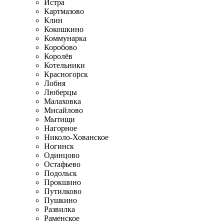
Истра
Картмазово
Клин
Кокошкино
Коммунарка
Коробово
Королёв
Котельники
Красногорск
Лобня
Люберцы
Малаховка
Мисайлово
Мытищи
Нагорное
Николо-Хованское
Ногинск
Одинцово
Остафьево
Подольск
Прокшино
Путилково
Пушкино
Развилка
Раменское