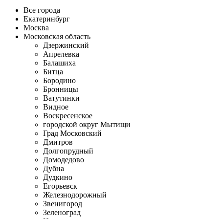
Все города
Екатеринбург
Москва
Московская область
Дзержинский
Апрелевка
Балашиха
Битца
Бородино
Бронницы
Ватутинки
Видное
Воскресенское
городской округ Мытищи
Град Московский
Дмитров
Долгопрудный
Домодедово
Дубна
Дудкино
Егорьевск
Железнодорожный
Звенигород
Зеленоград