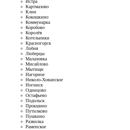
Истра
Картмазово
Клин
Кокошкино
Коммунарка
Коробово
Королёв
Котельники
Красногорск
Лобня
Люберцы
Малаховка
Мисайлово
Мытищи
Нагорное
Николо-Хованское
Ногинск
Одинцово
Остафьево
Подольск
Прокшино
Путилково
Пушкино
Развилка
Раменское