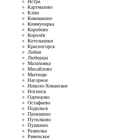
Истра
Картмазово
Клин
Кокошкино
Коммунарка
Коробово
Королёв
Котельники
Красногорск
Лобня
Люберцы
Малаховка
Мисайлово
Мытищи
Нагорное
Николо-Хованское
Ногинск
Одинцово
Остафьево
Подольск
Прокшино
Путилково
Пушкино
Развилка
Раменское