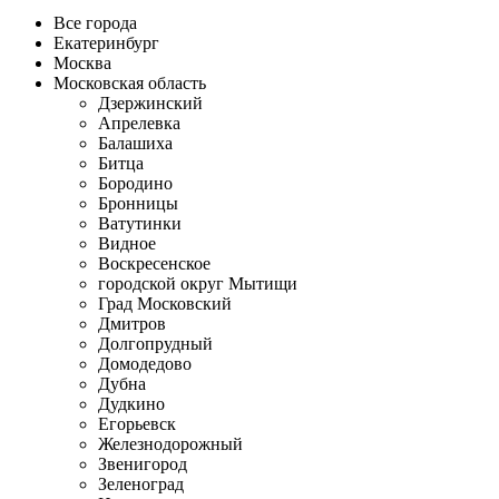
Все города
Екатеринбург
Москва
Московская область
Дзержинский
Апрелевка
Балашиха
Битца
Бородино
Бронницы
Ватутинки
Видное
Воскресенское
городской округ Мытищи
Град Московский
Дмитров
Долгопрудный
Домодедово
Дубна
Дудкино
Егорьевск
Железнодорожный
Звенигород
Зеленоград