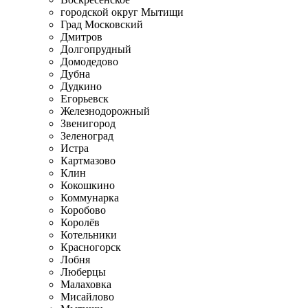
городской округ Мытищи
Град Московский
Дмитров
Долгопрудный
Домодедово
Дубна
Дудкино
Егорьевск
Железнодорожный
Звенигород
Зеленоград
Истра
Картмазово
Клин
Кокошкино
Коммунарка
Коробово
Королёв
Котельники
Красногорск
Лобня
Люберцы
Малаховка
Мисайлово