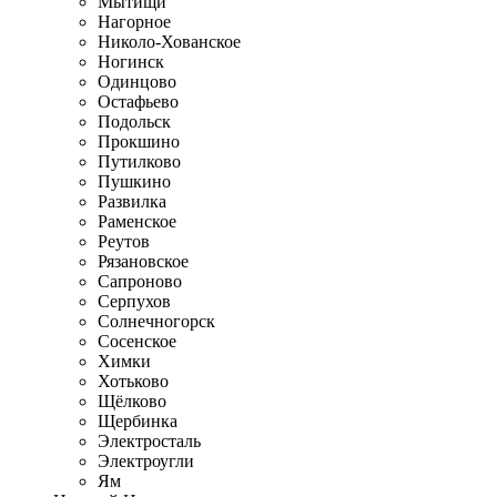
Мытищи
Нагорное
Николо-Хованское
Ногинск
Одинцово
Остафьево
Подольск
Прокшино
Путилково
Пушкино
Развилка
Раменское
Реутов
Рязановское
Сапроново
Серпухов
Солнечногорск
Сосенское
Химки
Хотьково
Щёлково
Щербинка
Электросталь
Электроугли
Ям