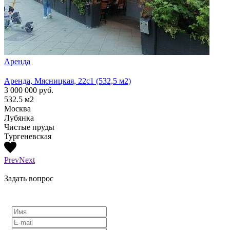
Аренда
Арен
Аренда, Мясницкая, 22с1 (532,5 м2)
Аренд
3 000 000
руб.
1 300
532.5
м2
210
м
Москва
Моск
Лубянка
Лубя
Чистые пруды
Тургеневская
Prev
Next
Задать вопрос