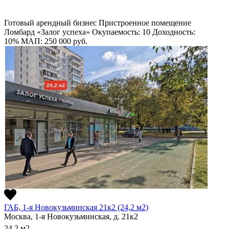
Готовый арендный бизнес
Пристроенное помещение
Ломбард «Залог успеха»
Окупаемость: 10
Доходность:
10%
МАП: 250 000
руб.
ГАБ, 1-я Новокузьминская 21к2 (24,2 м2)
Москва, 1-я Новокузьминская, д. 21к2
24.2
м2