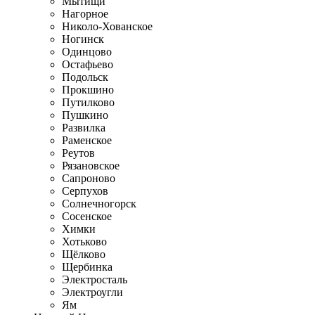
Мытищи
Нагорное
Николо-Хованское
Ногинск
Одинцово
Остафьево
Подольск
Прокшино
Путилково
Пушкино
Развилка
Раменское
Реутов
Рязановское
Сапроново
Серпухов
Солнечногорск
Сосенское
Химки
Хотьково
Щёлково
Щербинка
Электросталь
Электроугли
Ям