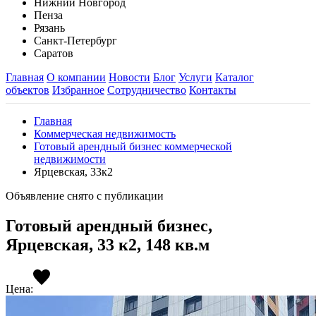
Нижний Новгород
Пенза
Рязань
Санкт-Петербург
Саратов
Главная
О компании
Новости
Блог
Услуги
Каталог
объектов
Избранное
Сотрудничество
Контакты
Главная
Коммерческая недвижимость
Готовый арендный бизнес коммерческой
недвижимости
Ярцевская, 33к2
Объявление снято с публикации
Готовый арендный бизнес,
Ярцевская, 33 к2, 148 кв.м
Цена: