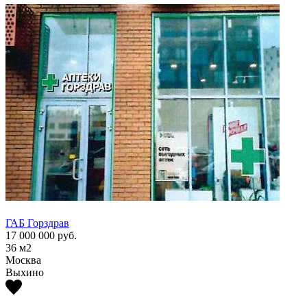
ГАБ Горздрав
ГАБ Г
17 000 000
руб.
17 00
36
м2
36
м2
Москва
Моск
Выхино
Выхи