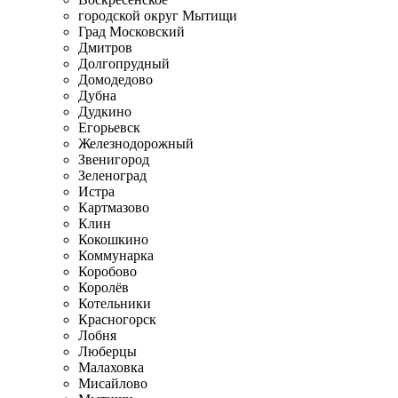
городской округ Мытищи
Град Московский
Дмитров
Долгопрудный
Домодедово
Дубна
Дудкино
Егорьевск
Железнодорожный
Звенигород
Зеленоград
Истра
Картмазово
Клин
Кокошкино
Коммунарка
Коробово
Королёв
Котельники
Красногорск
Лобня
Люберцы
Малаховка
Мисайлово