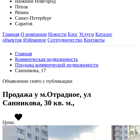
Нижний Новгород
Пенза
Рязань
Санкт-Петербург
Саратов
Главная
О компании
Новости
Блог
Услуги
Каталог
объектов
Избранное
Сотрудничество
Контакты
Главная
Коммерческая недвижимость
Продажа коммерческой недвижимости
Санникова, 17
Объявление снято с публикации
Продажа у м.Отрадное, ул
Санникова, 30 кв. м.,
Цена: