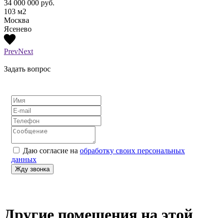
34 000 000
руб.
76 00
103
м2
127
м
Москва
Бегов
Ясенево
Prev
Next
Задать вопрос
Даю согласие на
обработку своих персональных
данных
Другие помещения на этой