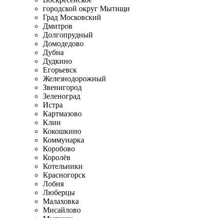
городской округ Мытищи
Град Московский
Дмитров
Долгопрудный
Домодедово
Дубна
Дудкино
Егорьевск
Железнодорожный
Звенигород
Зеленоград
Истра
Картмазово
Клин
Кокошкино
Коммунарка
Коробово
Королёв
Котельники
Красногорск
Лобня
Люберцы
Малаховка
Мисайлово