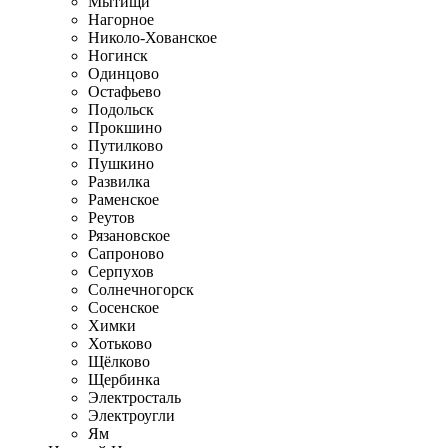
Мытищи
Нагорное
Николо-Хованское
Ногинск
Одинцово
Остафьево
Подольск
Прокшино
Путилково
Пушкино
Развилка
Раменское
Реутов
Рязановское
Сапроново
Серпухов
Солнечногорск
Сосенское
Химки
Хотьково
Щёлково
Щербинка
Электросталь
Электроугли
Ям