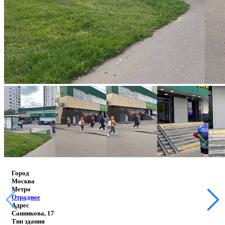
Город
Москва
Метро
Отрадное
Адрес
Санникова, 17
Тип здания