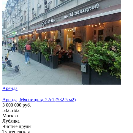
Аренда
Арен
Аренда, Мясницкая, 22с1 (532,5 м2)
Аренд
3 000 000
руб.
1 300
532.5
м2
210
м
Москва
Моск
Лубянка
Лубя
Чистые пруды
Тургеневская