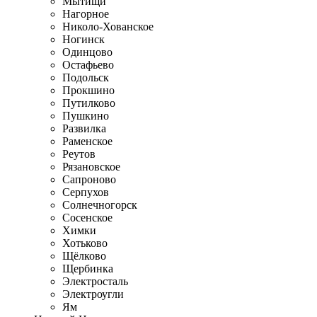
Мытищи
Нагорное
Николо-Хованское
Ногинск
Одинцово
Остафьево
Подольск
Прокшино
Путилково
Пушкино
Развилка
Раменское
Реутов
Рязановское
Сапроново
Серпухов
Солнечногорск
Сосенское
Химки
Хотьково
Щёлково
Щербинка
Электросталь
Электроугли
Ям