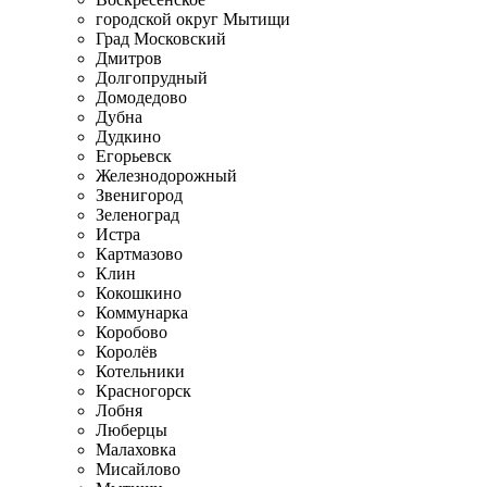
городской округ Мытищи
Град Московский
Дмитров
Долгопрудный
Домодедово
Дубна
Дудкино
Егорьевск
Железнодорожный
Звенигород
Зеленоград
Истра
Картмазово
Клин
Кокошкино
Коммунарка
Коробово
Королёв
Котельники
Красногорск
Лобня
Люберцы
Малаховка
Мисайлово