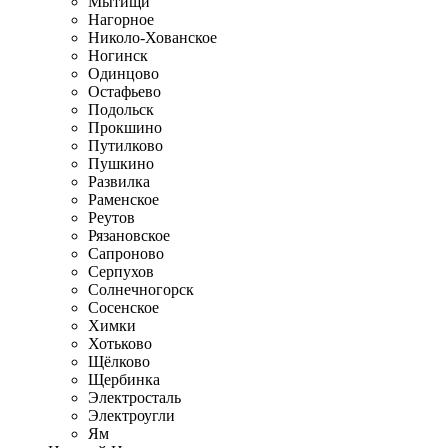
Мытищи
Нагорное
Николо-Хованское
Ногинск
Одинцово
Остафьево
Подольск
Прокшино
Путилково
Пушкино
Развилка
Раменское
Реутов
Рязановское
Сапроново
Серпухов
Солнечногорск
Сосенское
Химки
Хотьково
Щёлково
Щербинка
Электросталь
Электроугли
Ям