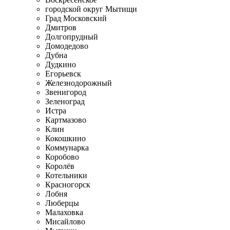
городской округ Мытищи
Град Московский
Дмитров
Долгопрудный
Домодедово
Дубна
Дудкино
Егорьевск
Железнодорожный
Звенигород
Зеленоград
Истра
Картмазово
Клин
Кокошкино
Коммунарка
Коробово
Королёв
Котельники
Красногорск
Лобня
Люберцы
Малаховка
Мисайлово