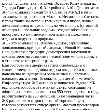
корп.14.2, сдача: 2кв. , этажей: 16, адрес Коммунарка п.,
Эдварда Грига ул., д. 16, Застройщик: А101 Девелопмент.
Жилой комплекс находится в 6,5 км от МКАД в юго-
западном направлении от Москвы. Несмотря на близость
к трем станциям метро и трем крупным шоссе, жилые
дома защищены от суеты и шума мегаполиса. Бутовский
лесопарк и небольшие водоемы создают обособленное
пространство для гармоничной жизни и спокойного
отдыха в окружении природы.
ЖК - это комплекс из 19 жилых домов, гармонично
дополняющих природный ландшафт Новой Москвы.
Скандинавские традиции домостроения вдохновили
архитекторов на создание в лесной зоне жилого проекта
в стилистике северной страны.
Благоустроенные дворы квартала освобождены от
машин, отведены под зоны отдыха для детей и взрослых,
наполнены ландшафтным озеленением и игровыми
площадками, а значит безопасны для детей и жителей.
Инфраструктура ЖК активно развивается. Рядом с ЖК
расположится образовательный центр, состоящий из
общеобразовательной школы на 550 мест и детского сада,
рассчитанного на 220 малышей. В юго-западной части
ЖК расположится пристроенный торговый центр, в
котором разместятся супермаркет и магазин промтоваров.
На расстоянии 500 метров от ЖК расположен район с