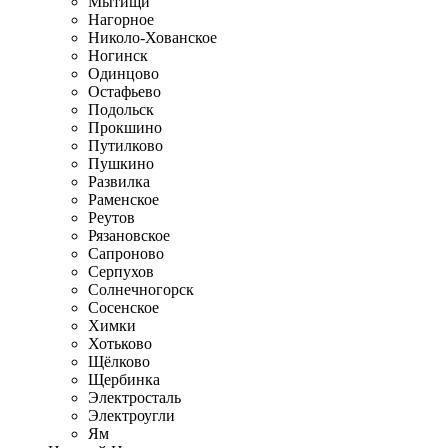
Мытищи
Нагорное
Николо-Хованское
Ногинск
Одинцово
Остафьево
Подольск
Прокшино
Путилково
Пушкино
Развилка
Раменское
Реутов
Рязановское
Сапроново
Серпухов
Солнечногорск
Сосенское
Химки
Хотьково
Щёлково
Щербинка
Электросталь
Электроугли
Ям