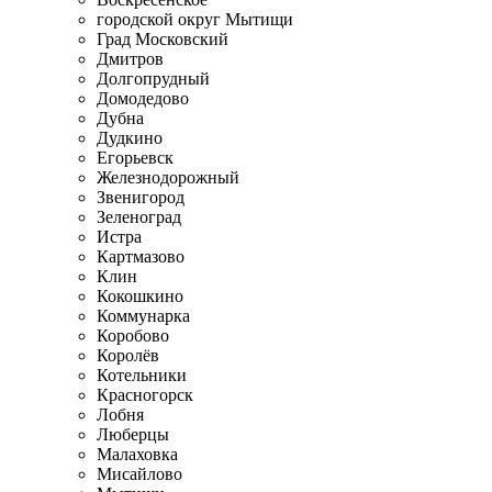
городской округ Мытищи
Град Московский
Дмитров
Долгопрудный
Домодедово
Дубна
Дудкино
Егорьевск
Железнодорожный
Звенигород
Зеленоград
Истра
Картмазово
Клин
Кокошкино
Коммунарка
Коробово
Королёв
Котельники
Красногорск
Лобня
Люберцы
Малаховка
Мисайлово