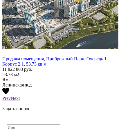
Продажа помещения, Прибрежный Парк, Очередь 1,
Прода
Корпус 2.1, 53.73 кв.м.
Корпу
11 822 803
руб.
15 60
53.73
м2
87.42
Ям
Ям
Ленинская ж.д
Ленин
Prev
Next
Задать вопрос